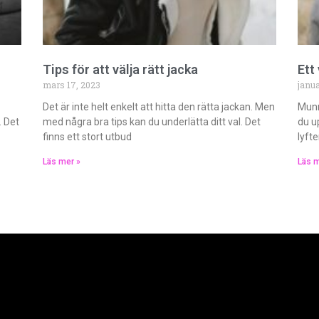
Tips för att välja rätt jacka
Ett
mars 17, 2023
janua
Det är inte helt enkelt att hitta den rätta jackan. Men
Munn
. Det
med några bra tips kan du underlätta ditt val. Det
du u
finns ett stort utbud
lyft
Läs mer »
Läs m