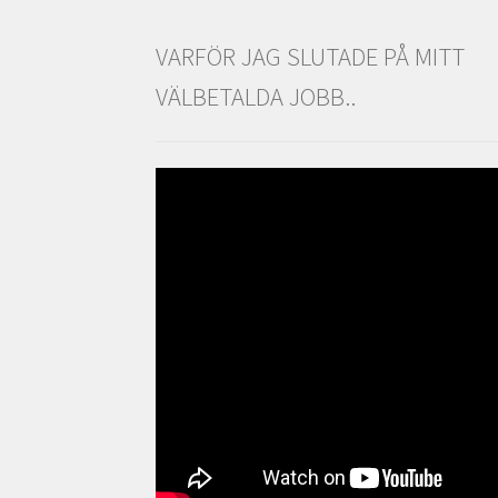
VARFÖR JAG SLUTADE PÅ MITT
VÄLBETALDA JOBB..