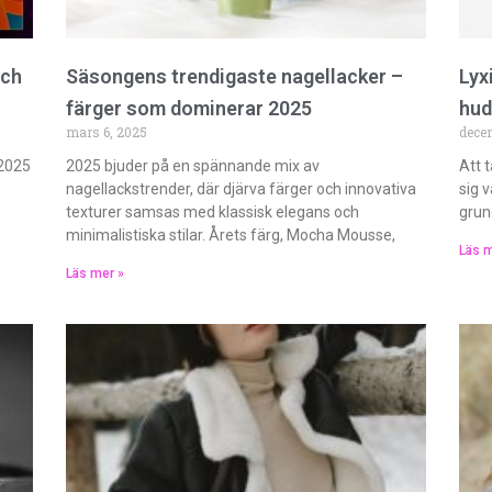
och
Säsongens trendigaste nagellacker –
Lyx
färger som dominerar 2025
hud
mars 6, 2025
dece
 2025
2025 bjuder på en spännande mix av
Att t
nagellackstrender, där djärva färger och innovativa
sig 
texturer samsas med klassisk elegans och
grun
minimalistiska stilar. Årets färg, Mocha Mousse,
Läs m
Läs mer »