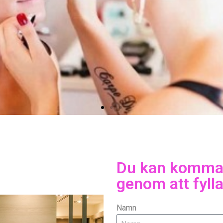
Arbeta med skönhet
Du kan komma 
n om ditt utseende, är intresserad av skönhet och vi
genom att fylla
med människor kan du börja arbeta med skönhet.
Namn
Klicka här