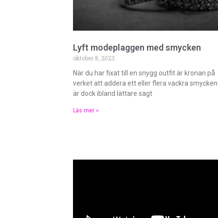
Lyft modeplaggen med smycken
oktober 8, 2023
När du har fixat till en snygg outfit är kronan på
verket att addera ett eller flera vackra smycken
är dock ibland lättare sagt
Läs mer »