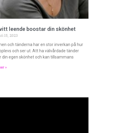
 vitt leende boostar din skönhet
ri 15, 2023
en och tänderna har en stor inverkan på hur
pplevs och ser ut. Att ha välvårdade tänder
er din egen skönhet och kan tillsammans
er »