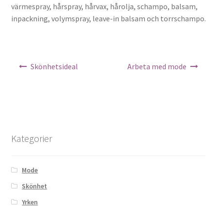
värmespray, hårspray, hårvax, hårolja, schampo, balsam,
inpackning, volymspray, leave-in balsam och torrschampo.
Inläggsnavigering
Skönhetsideal
Arbeta med mode
Kategorier
Mode
Skönhet
Yrken