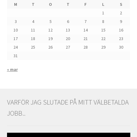
M
T
O
T
F
L
S
1
2
3
4
5
6
7
8
9
10
11
12
13
14
15
16
17
18
19
20
21
22
23
24
25
26
27
28
29
30
31
« mar
VARFÖR JAG SLUTADE PÅ MITT VÄLBETALDA
JOBB..