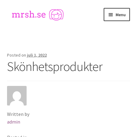
Skip
Skip
Menu
to
to
navigation
content
Hem
Kontakta oss
Posted on
juli 1, 2022
Skönhetsprodukter
Written by
admin